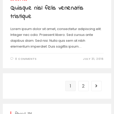
Quisque nisl felis venenatis
tristique
Lorem ipsum dolor sit amet, consectetur adipiscing elit.
Integer nec odio. Praesent libero. Sed cursus ante
dapibus diam. Sed nisi. Nulla quis sem at nibh
elementum imperdiet. Duis sagittis ipsum.…
0 COMMENTS
JULY 31, 2016
1
2
About Me