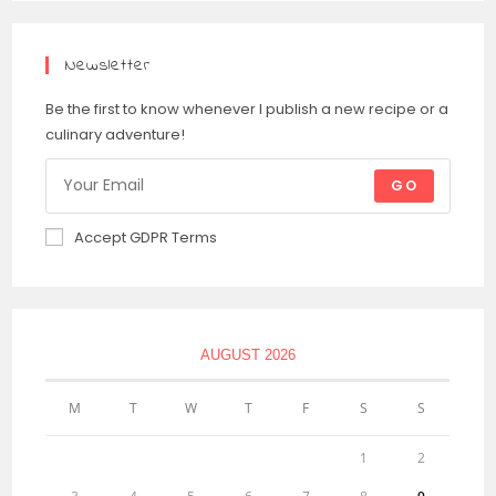
Newsletter
Be the first to know whenever I publish a new recipe or a
culinary adventure!
GO
Accept GDPR Terms
AUGUST 2026
M
T
W
T
F
S
S
1
2