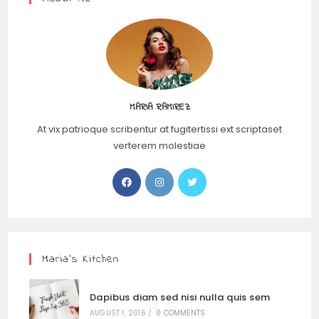
MARIA RAMIREZ
At vix patrioque scribentur at fugitertissi ext scriptaset
verterem molestiae
Maria’s Kitchen
Dapibus diam sed nisi nulla quis sem
AUGUST 1, 2016
/
0 COMMENTS