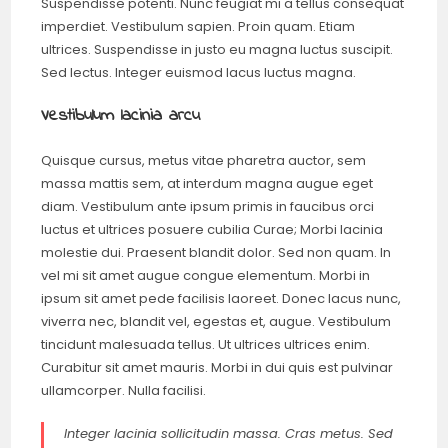
Suspendisse potenti. Nunc feugiat mi a tellus consequat
imperdiet. Vestibulum sapien. Proin quam. Etiam
ultrices. Suspendisse in justo eu magna luctus suscipit.
Sed lectus. Integer euismod lacus luctus magna.
Vestibulum lacinia arcu
Quisque cursus, metus vitae pharetra auctor, sem
massa mattis sem, at interdum magna augue eget
diam. Vestibulum ante ipsum primis in faucibus orci
luctus et ultrices posuere cubilia Curae; Morbi lacinia
molestie dui. Praesent blandit dolor. Sed non quam. In
vel mi sit amet augue congue elementum. Morbi in
ipsum sit amet pede facilisis laoreet. Donec lacus nunc,
viverra nec, blandit vel, egestas et, augue. Vestibulum
tincidunt malesuada tellus. Ut ultrices ultrices enim.
Curabitur sit amet mauris. Morbi in dui quis est pulvinar
ullamcorper. Nulla facilisi.
Integer lacinia sollicitudin massa. Cras metus. Sed