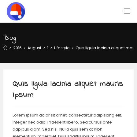
Blog
>
2016
>
August
>
1
>
Lifestyle
>
Quis ligula lacinia aliquet mau
Quis ligula lacinia aliquet mauris
ipsum
Lorem ipsum dolor sit amet, consectetur adipiscing elit.
Integer nec odio. Praesent libero. Sed cursus ante
dapibus diam. Sed nisi. Nulla quis sem at nibh
elementum imperdiet. Duis sagittis ipsum. Praesent