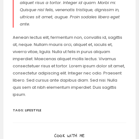
aliquet risus a tortor. Integer id quam. Morbi mi.
Quisque nisl felis, venenatis tristique, dignissim in,
ultrices sit amet, augue. Proin sodales libero eget
ante.
Aenean lectus elit, fermentum non, convallis id, sagittis
at, neque. Nullam mauris orci, aliquet et, iaculis et,
viverra vitae, ligula. Nulla ut felis in purus aliquam
imperdiet. Maecenas aliquet mollis lectus. Vivamus
consectetuer risus et tortor. Lorem ipsum dolor sit amet,
consectetur adipiscing elit. Integer nec odio. Praesent
libero. Sed cursus ante dapibus diam. Sed nisi. Nulla
quis sem at nibh elementum imperdiet. Duis sagittis
ipsum.
TAGS:
LIFESTYLE
COOK WITH ME