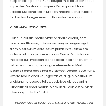
Suspendisse potenti. Nunc feugiat mi a tellus consequat
imperdiet. Vestibulum sapien. Proin quam. Etiam
ultrices. Suspendisse in justo eu magna luctus suscipit.
Sed lectus. Integer euismod lacus luctus magna.
Vestibulum lacinia arcu
Quisque cursus, metus vitae pharetra auctor, sem
massa mattis sem, at interdum magna augue eget
diam. Vestibulum ante ipsum primis in faucibus orci
luctus et ultrices posuere cubilia Curae; Morbi lacinia
molestie dui. Praesent blandit dolor. Sed non quam. In
vel mi sit amet augue congue elementum. Morbi in
ipsum sit amet pede facilisis laoreet. Donec lacus nunc,
viverra nec, blandit vel, egestas et, augue. Vestibulum
tincidunt malesuada tellus. Ut ultrices ultrices enim.
Curabitur sit amet mauris. Morbi in dui quis est pulvinar
ullamcorper. Nulla facilisi.
Integer lacinia sollicitudin massa. Cras metus. Sed