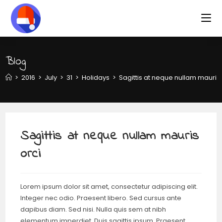
Blog
>
2016
>
July
>
31
>
Holidays
>
Sagittis at neque nullam mauris 
Sagittis at neque nullam mauris
orci
Lorem ipsum dolor sit amet, consectetur adipiscing elit.
Integer nec odio. Praesent libero. Sed cursus ante
dapibus diam. Sed nisi. Nulla quis sem at nibh
elementum imperdiet. Duis sagittis ipsum. Praesent