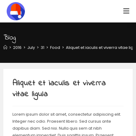
Blog
>
2016
>
July
>
31
>
Food
>
Aliquet et iaculis et viverra vitae ligu
Aliquet et iaculis et viverra
vitae ligula
Lorem ipsum dolor sit amet, consectetur adipiscing elit.
Integer nec odio. Praesent libero. Sed cursus ante
dapibus diam. Sed nisi. Nulla quis sem at nibh
elementum imperdiet. Duis sagittis ipsum. Praesent