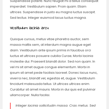
Suspendisse potenti. Nunc feugiat mi a tellus consequat
imperdiet. Vestibulum sapien. Proin quam. Etiam
ultrices. Suspendisse in justo eu magna luctus suscipit.
Sed lectus. Integer euismod lacus luctus magna.
Vestibulum lacinia arcu
Quisque cursus, metus vitae pharetra auctor, sem
massa mattis sem, at interdum magna augue eget
diam. Vestibulum ante ipsum primis in faucibus orci
luctus et ultrices posuere cubilia Curae; Morbi lacinia
molestie dui. Praesent blandit dolor. Sed non quam. In
vel mi sit amet augue congue elementum. Morbi in
ipsum sit amet pede facilisis laoreet. Donec lacus nunc,
viverra nec, blandit vel, egestas et, augue. Vestibulum
tincidunt malesuada tellus. Ut ultrices ultrices enim.
Curabitur sit amet mauris. Morbi in dui quis est pulvinar
ullamcorper. Nulla facilisi.
Integer lacinia sollicitudin massa. Cras metus. Sed