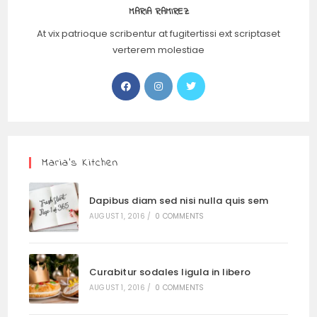
MARIA RAMIREZ
At vix patrioque scribentur at fugitertissi ext scriptaset
verterem molestiae
Maria’s Kitchen
Dapibus diam sed nisi nulla quis sem
AUGUST 1, 2016
/
0 COMMENTS
Curabitur sodales ligula in libero
AUGUST 1, 2016
/
0 COMMENTS